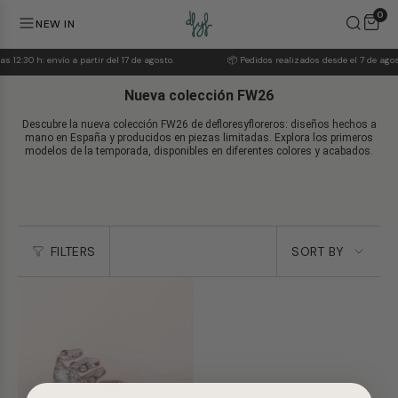
Skip
0
to
NEW IN
content
s 12:30 h: envío a partir del 17 de agosto.
📦 Pedidos realizados desde el 7 de agosto
Nueva colección FW26
Descubre la nueva colección FW26 de defloresyfloreros: diseños hechos a
mano en España y producidos en piezas limitadas. Explora los primeros
modelos de la temporada, disponibles en diferentes colores y acabados.
Sort
FILTERS
SORT BY
by