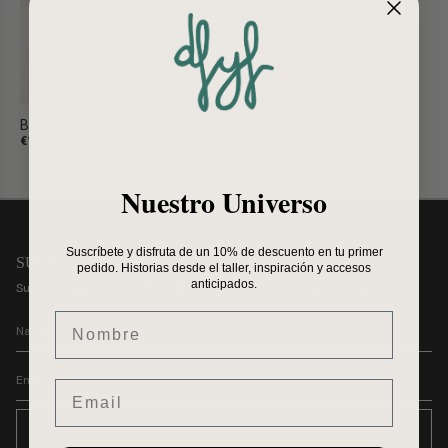
+
-35%
Ballerina Aquamarine Confetti
€100,75
€155,00
Nuestro Universo
Suscríbete y disfruta de un 10% de descuento en tu primer
SUBSCRIBE
pedido. Historias desde el taller, inspiración y accesos
anticipados.
Subscribe to receive special offers, gifts, and unique promotions
Nombre
Email
SEND