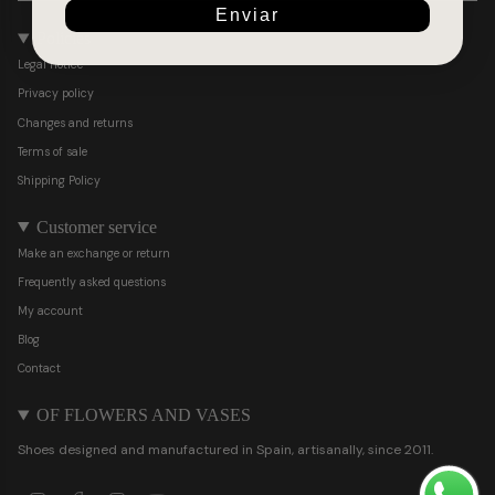
Enviar
Policies
Legal notice
Privacy policy
Changes and returns
Terms of sale
Shipping Policy
Customer service
Make an exchange or return
Frequently asked questions
My account
Blog
Contact
OF FLOWERS AND VASES
Shoes designed and manufactured in Spain, artisanally, since 2011.