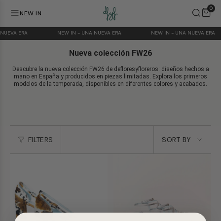
Skip
0
to
NEW IN
content
 NUEVA ERA
NEW IN - UNA NUEVA ERA
NEW IN - UNA NUEVA ERA
Nueva colección FW26
Descubre la nueva colección FW26 de defloresyfloreros: diseños hechos a
mano en España y producidos en piezas limitadas. Explora los primeros
modelos de la temporada, disponibles en diferentes colores y acabados.
Sort
FILTERS
SORT BY
by