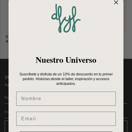
+
+
-30%
-35%
Kiev Camel Heel
Cézanne silver sandal
€112,00
€160,00
€84,50
€130,00
Nuestro Universo
Suscríbete y disfruta de un 10% de descuento en tu primer
SUBSCRIBE
pedido. Historias desde el taller, inspiración y accesos
anticipados.
Subscribe to receive special offers, gifts, and unique promotions
Nombre
Email
SEND