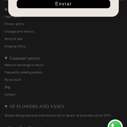
Enviar
Policies
Legal notice
Privacy policy
Changes and returns
Terms of sale
Shipping Policy
Customer service
Make an exchange or return
Frequently asked questions
My account
Blog
Contact
OF FLOWERS AND VASES
Shoes designed and manufactured in Spain, artisanally, since 2011.