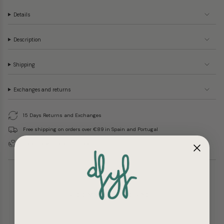
Details
Description
Shipping
Exchanges and returns
15 Days Returns and Exchanges
Free shipping on orders over €89 in Spain and Portugal
Handmade in Spain. Europe
RECOMMENDED FOR YOU