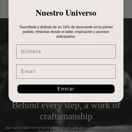
Nuestro Universo
Suscríbete y disfruta de un 10% de descuento en tu primer
pedido. Historias desde el taller, inspiración y accesos
anticipados.
Nombre
Email
Enviar
Behind every step, a work of
craftsmanship
Each pair is born from a handcrafted process, with exclusive leathers and materials
that tell a story of passion and mastery