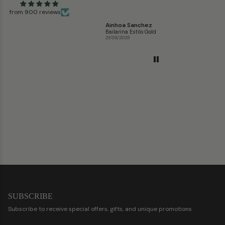
de Defloresyfloreros y seguro
from 900 reviews
que compraré mas!
Natalia Gonzalez Barge
Ainhoa Sanchez
Miri
Cangrejera Manet Púrpura
Bailarina Estilo Gold
Sand
21/05/2025
21/05/2025
21/05
SUBSCRIBE
Subscribe to receive special offers, gifts, and unique promotions